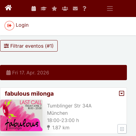
Login
Filtrar eventos (#
1
)
Fri 17. Apr. 2026
fabulous milonga
Tumblinger Str 34A
München
18:00-23:00 h
1.87 km