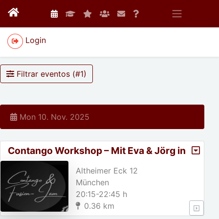
Login
Filtrar eventos (#
1
)
Mon 10. Nov. 2025
Contango Workshop – Mit Eva & Jörg in
die Verbindung tanzen
Altheimer Eck 12
München
20:15-22:45 h
0.36 km