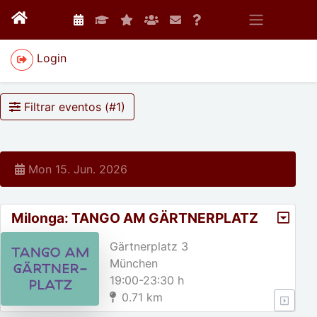
Login
Filtrar eventos (#
1
)
Mon 15. Jun. 2026
Milonga: TANGO AM GÄRTNERPLATZ
Gärtnerplatz 3
München
19:00-23:30 h
0.71 km