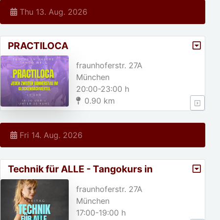
Thu 13. Aug. 2026
PRACTILOCA
fraunhoferstr. 27A
München
20:00-23:00 h
0.90 km
Fri 14. Aug. 2026
Technik für ALLE - Tangokurs in
München
fraunhoferstr. 27A
München
17:00-19:00 h