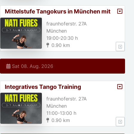
Mittelstufe Tangokurs in München mit
Nati Fures
fraunhoferstr. 27A
München
19:00-20:30 h
0.90 km
Sat 08. Aug. 2026
Integratives Tango Training
fraunhoferstr. 27A
München
11:00-13:00 h
0.90 km