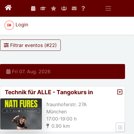
Login
Filtrar eventos (#
22
)
Fri 07. Aug. 2026
Technik für ALLE - Tangokurs in
München mit Nati Fures
fraunhoferstr. 27A
München
17:00-19:00 h
0.90 km