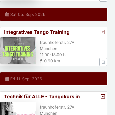
Sat 05. Sep. 2026
Integratives Tango Training
fraunhoferstr. 27A
München
11:00-13:00 h
0.90 km
Fri 11. Sep. 2026
Technik für ALLE - Tangokurs in
München
fraunhoferstr. 27A
München