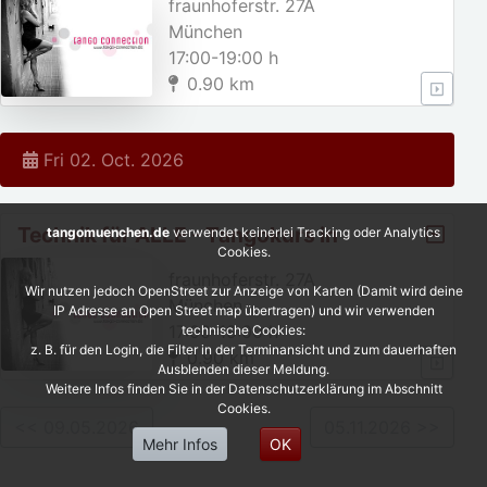
fraunhoferstr. 27A
München
17:00-19:00 h
0.90 km
Fri 02. Oct. 2026
Technik für ALLE - Tangokurs in
tangomuenchen.de
verwendet keinerlei Tracking oder Analytics
Cookies.
München
fraunhoferstr. 27A
Wir nutzen jedoch OpenStreet zur Anzeige von Karten (Damit wird deine
München
IP Adresse an Open Street map übertragen) und wir verwenden
17:00-19:00 h
technische Cookies:
z. B. für den Login, die Filter in der Terminansicht und zum dauerhaften
0.90 km
Ausblenden dieser Meldung.
Weitere Infos finden Sie in der Datenschutzerklärung im Abschnitt
Cookies.
<< 09.05.2026
05.11.2026 >>
Mehr Infos
OK