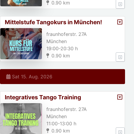
0.90 km
Mittelstufe Tangokurs in München!
fraunhoferstr. 27A
München
19:00-20:30 h
0.90 km
Sat 15. Aug. 2026
Integratives Tango Training
fraunhoferstr. 27A
München
11:00-13:00 h
0.90 km