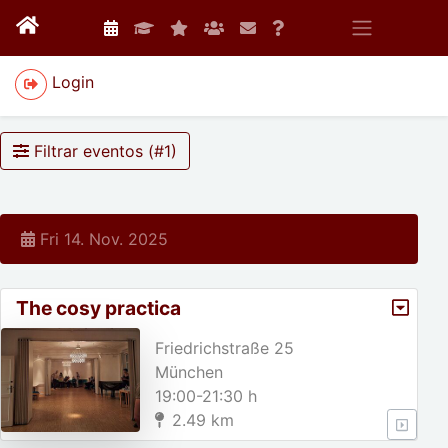
Login
Filtrar eventos (#
1
)
Fri 14. Nov. 2025
The cosy practica
Friedrichstraße 25
München
19:00-21:30 h
2.49 km