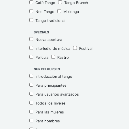
Café Tango
Tango Brunch
Neo Tango
Mixlonga
Tango tradicional
SPECIALS
Nueva apertura
Interludio de música
Festival
Película
Rastro
NUR BEI KURSEN
Introducción al tango
Para principiantes
Para usuarios avanzados
Todos los niveles
Para las mujeres
Para hombres