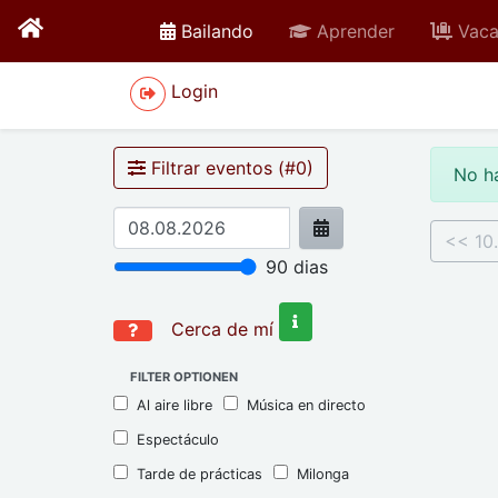
active
Bailando
Aprender
Vaca
Login
Filtrar eventos (#
0
)
No h
<< 10
90
dias
Cerca de mí
FILTER OPTIONEN
Al aire libre
Música en directo
Espectáculo
Tarde de prácticas
Milonga