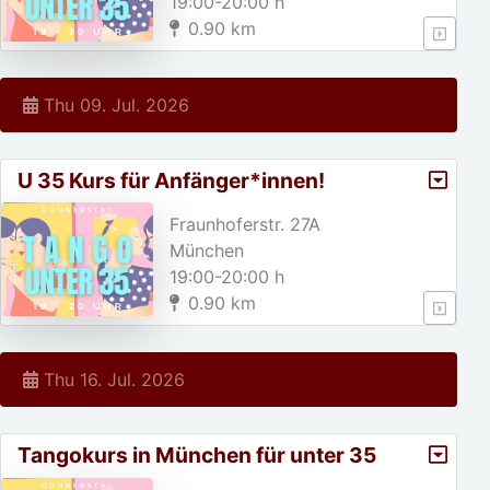
19:00-20:00 h
0.90 km
Thu 09. Jul. 2026
U 35 Kurs für Anfänger*innen!
Fraunhoferstr. 27A
München
19:00-20:00 h
0.90 km
Thu 16. Jul. 2026
Tangokurs in München für unter 35
jährige!