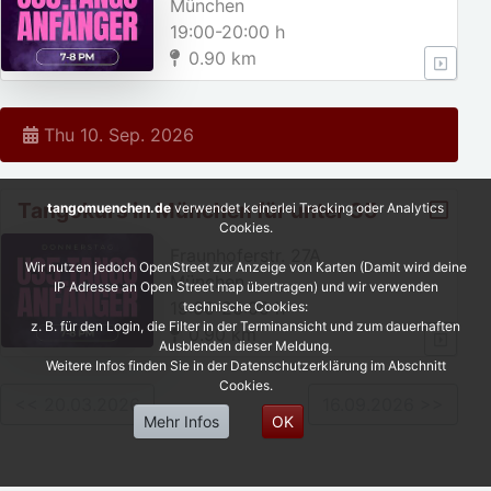
München
19:00-20:00 h
0.90 km
Thu 10. Sep. 2026
Tangokurs in München für unter 35
tangomuenchen.de
verwendet keinerlei Tracking oder Analytics
Cookies.
jährige!
Fraunhoferstr. 27A
Wir nutzen jedoch OpenStreet zur Anzeige von Karten (Damit wird deine
München
IP Adresse an Open Street map übertragen) und wir verwenden
19:00-20:00 h
technische Cookies:
z. B. für den Login, die Filter in der Terminansicht und zum dauerhaften
0.90 km
Ausblenden dieser Meldung.
Weitere Infos finden Sie in der Datenschutzerklärung im Abschnitt
Cookies.
<< 20.03.2026
16.09.2026 >>
Mehr Infos
OK