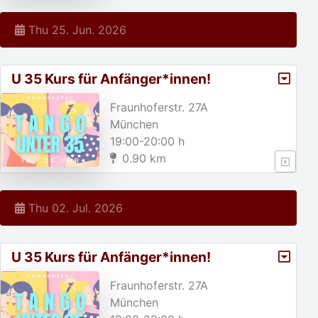
Thu 25. Jun. 2026
U 35 Kurs für Anfänger*innen!
Fraunhoferstr. 27A
München
19:00-20:00 h
0.90 km
Thu 02. Jul. 2026
U 35 Kurs für Anfänger*innen!
Fraunhoferstr. 27A
München