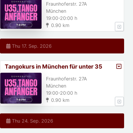
Fraunhoferstr. 27A
München
19:00-20:00 h
0.90 km
Thu 17. Sep. 2026
Tangokurs in München für unter 35
jährige!
Fraunhoferstr. 27A
München
19:00-20:00 h
0.90 km
Thu 24. Sep. 2026