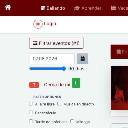
active
Bailando
Aprender
Vaca
Login
Filtrar eventos (#
1
)
Fri
90
dias
Cerca de mí
FILTER OPTIONEN
Al aire libre
Música en directo
Espectáculo
Tarde de prácticas
Milonga