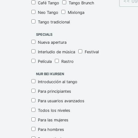
<< 09
Café Tango
Tango Brunch
Neo Tango
Mixlonga
Tango tradicional
SPECIALS
Nueva apertura
Interludio de música
Festival
Película
Rastro
NUR BEI KURSEN
Introducción al tango
Para principiantes
Para usuarios avanzados
Todos los niveles
Para las mujeres
Para hombres