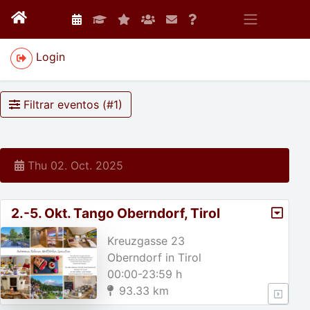
Login
Filtrar eventos (#
1
)
Thu 02. Oct. 2025
2.-5. Okt. Tango Oberndorf, Tirol
Kreuzgasse 23
Oberndorf in Tirol
00:00-23:59 h
93.33 km