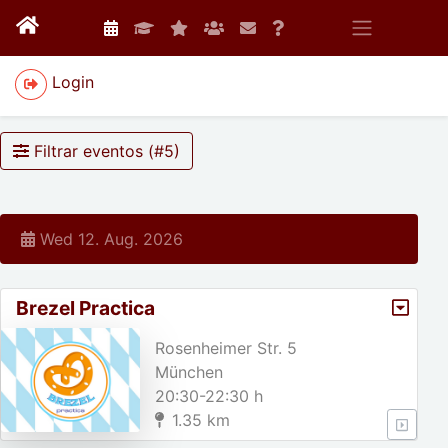
Login
Filtrar eventos (#
5
)
Wed 12. Aug. 2026
Brezel Practica
Rosenheimer Str. 5
München
20:30-22:30 h
1.35 km