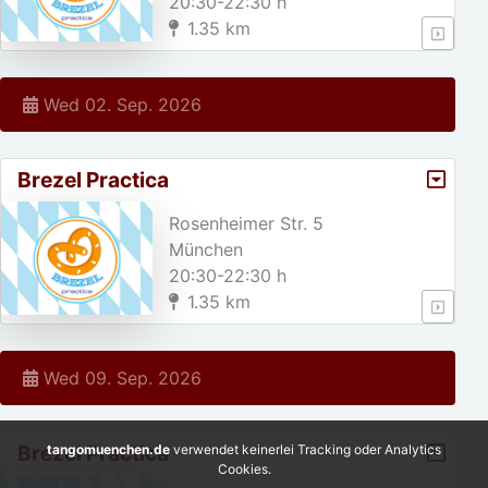
20:30-22:30 h
1.35 km
Wed 02. Sep. 2026
Brezel Practica
Rosenheimer Str. 5
München
20:30-22:30 h
1.35 km
Wed 09. Sep. 2026
Brezel Practica
tangomuenchen.de
verwendet keinerlei Tracking oder Analytics
Cookies.