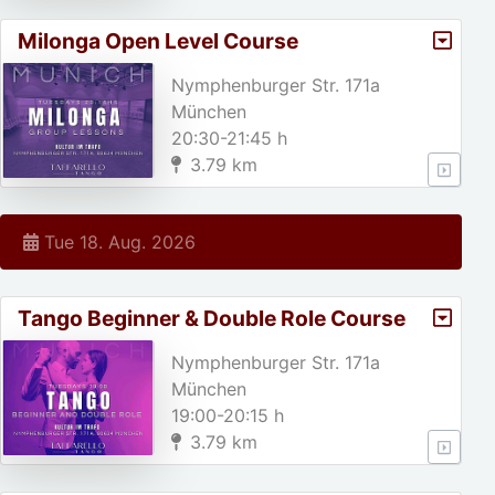
Milonga Open Level Course
Nymphenburger Str. 171a
München
20:30-21:45 h
3.79 km
Tue 18. Aug. 2026
Tango Beginner & Double Role Course
Nymphenburger Str. 171a
München
19:00-20:15 h
3.79 km