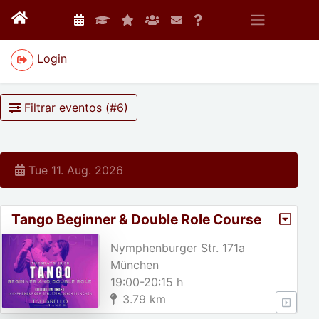
Login
Filtrar eventos (#
6
)
Tue 11. Aug. 2026
Tango Beginner & Double Role Course
Nymphenburger Str. 171a
München
19:00-20:15 h
3.79 km