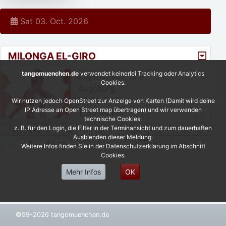
Sat 03. Oct. 2026
MILONGA EL-GIRO
tangomuenchen.de
verwendet keinerlei Tracking oder Analytics
Argonstraße 16 a
Cookies.
Augsburg
20:00-23:59 h
Wir nutzen jedoch OpenStreet zur Anzeige von Karten (Damit wird deine
IP Adresse an Open Street map übertragen) und wir verwenden
55.44 km
technische Cookies:
z. B. für den Login, die Filter in der Terminansicht und zum dauerhaften
Ausblenden dieser Meldung.
<< 09.05.2026
05.11.2026 >>
Weitere Infos finden Sie in der Datenschutzerklärung im Abschnitt
Cookies.
Mehr Infos
OK
©99-2026 tangomuenchen.de