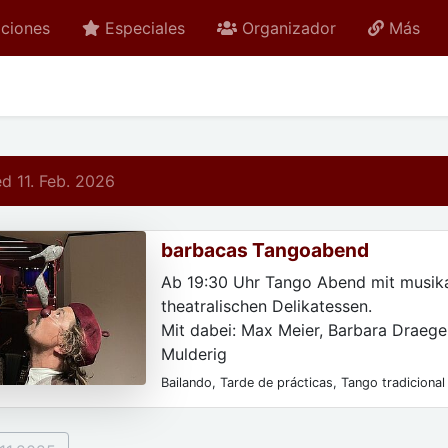
ciones
Especiales
Organizador
Más
 11. Feb. 2026
barbacas Tangoabend
Ab 19:30 Uhr Tango Abend mit musika
theatralischen Delikatessen.
Mit dabei: Max Meier, Barbara Draeger
Mulderig
Eintritt 12 Euro
Bailando, Tarde de prácticas, Tango tradicional
Only Plattenmusik | DJ Casey J. Muld