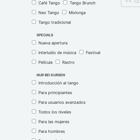
<< 13.
Café Tango
Tango Brunch
Neo Tango
Mixlonga
Tango tradicional
SPECIALS
Nueva apertura
Interludio de música
Festival
Película
Rastro
NUR BEI KURSEN
Introducción al tango
Para principiantes
Para usuarios avanzados
Todos los niveles
Para las mujeres
Para hombres