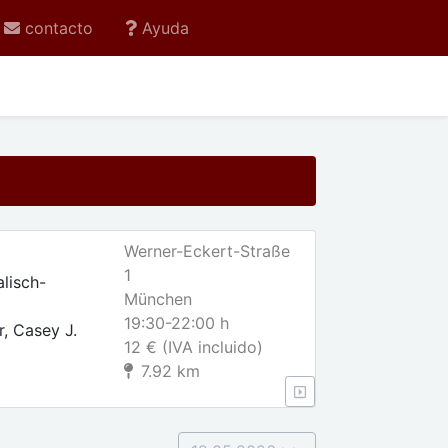
contacto
Ayuda
Werner-Eckert-Straße
1
lisch-
München
19:30-22:00 h
, Casey J.
12 € (IVA incluido)
7.92 km
erig