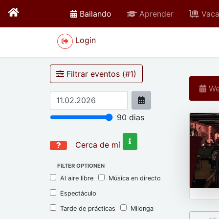
active
Bailando
Aprender
Vaca
Login
Filtrar eventos (#
1
)
Wed
90
dias
Cerca de mí
FILTER OPTIONEN
Al aire libre
Música en directo
Espectáculo
Tarde de prácticas
Milonga