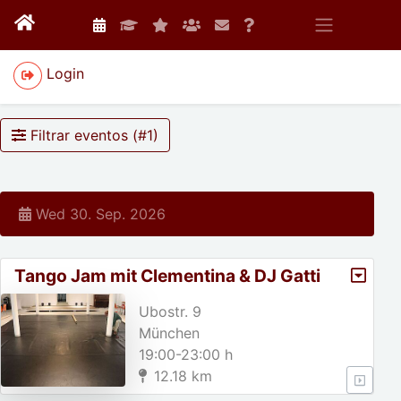
Login
Filtrar eventos (#
1
)
Wed 30. Sep. 2026
Tango Jam mit Clementina & DJ Gatti
Ubostr. 9
München
19:00-23:00 h
12.18 km