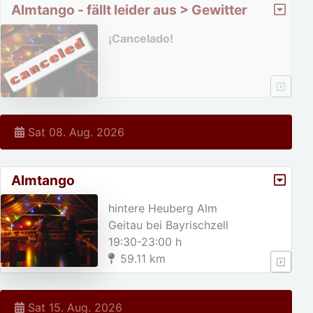
Almtango - fällt leider aus > Gewitter
angesagt
¡Cancelado!
Sat 08. Aug. 2026
Almtango
hintere Heuberg Alm
Geitau bei Bayrischzell
19:30-23:00 h
59.11 km
Sat 15. Aug. 2026