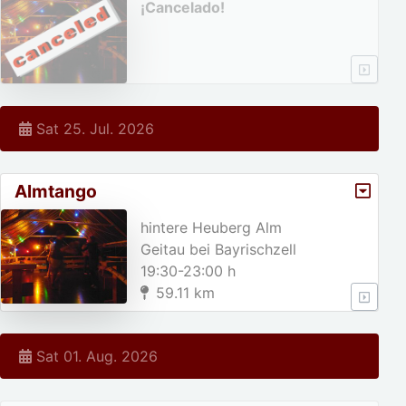
¡Cancelado!
Sat 25. Jul. 2026
Almtango
hintere Heuberg Alm
Geitau bei Bayrischzell
19:30-23:00 h
59.11 km
Sat 01. Aug. 2026