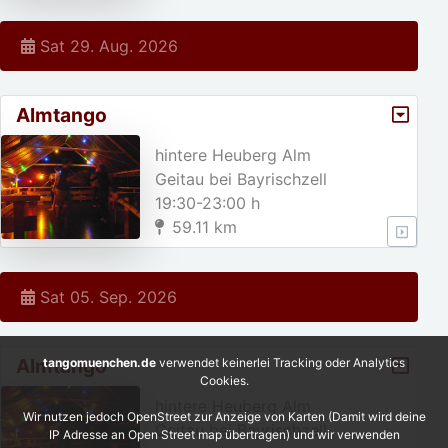
Sat 29. Aug. 2026
Almtango
hintere Heuberg Alm
Geitau bei Bayrischzell
19:30-23:00 h
59.11 km
Sat 05. Sep. 2026
Almtango
tangomuenchen.de
verwendet keinerlei Tracking oder Analytics
Cookies.
hintere Heuberg Alm
Wir nutzen jedoch OpenStreet zur Anzeige von Karten (Damit wird deine
Geitau bei Bayrischzell
IP Adresse an Open Street map übertragen) und wir verwenden