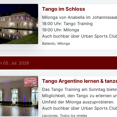
Tango im Schloss
Milonga von Anabella im Johannissaal
18:00 Uhr: Tango Training
19:00 Uhr: Milonga
Auch buchbar über Urban Sports Clu
Classpass.
Bailando, Milonga
 05. Jul. 2026
Tango Argentino lernen & tanz
Das Tango Training am Sonntag bietet
Möglichkeit, den Tango zu erlernen un
Umfeld der Milonga auszuprobieren.
Auch buchbar über Urban Sports Clu
Classpass.
Lecciones, Todos los niveles