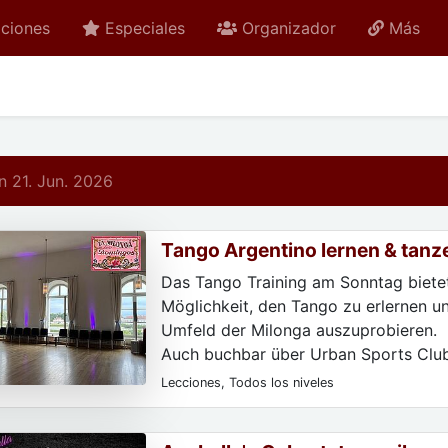
ciones
Especiales
Organizador
Más
 21. Jun. 2026
Tango Argentino lernen & tanz
Das Tango Training am Sonntag bietet
Möglichkeit, den Tango zu erlernen un
Umfeld der Milonga auszuprobieren.
Auch buchbar über Urban Sports Clu
Classpass.
Lecciones, Todos los niveles