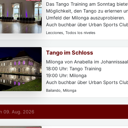
Das Tango Training am Sonntag bietet
Möglichkeit, den Tango zu erlernen un
Umfeld der Milonga auszuprobieren.
Auch buchbar über Urban Sports Clu
Classpass.
Lecciones, Todos los niveles
Tango im Schloss
Milonga von Anabella im Johannissaal
18:00 Uhr: Tango Training
19:00 Uhr: Milonga
Auch buchbar über Urban Sports Clu
Classpass.
Bailando, Milonga
 09. Aug. 2026