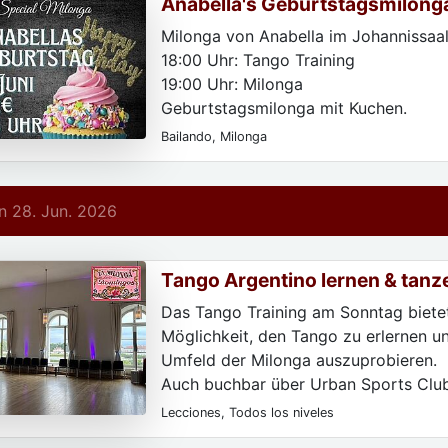
Anabella's Geburtstagsmilong
Milonga von Anabella im Johannissaal
18:00 Uhr: Tango Training
19:00 Uhr: Milonga
Geburtstagsmilonga mit Kuchen.
Auch buchbar über Urban Sports Clu
Bailando, Milonga
Classpass.
 28. Jun. 2026
Tango Argentino lernen & tanz
Das Tango Training am Sonntag bietet
Möglichkeit, den Tango zu erlernen un
Umfeld der Milonga auszuprobieren.
Auch buchbar über Urban Sports Clu
Classpass.
Lecciones, Todos los niveles