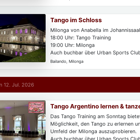
Tango im Schloss
Milonga von Anabella im Johannissaal
18:00 Uhr: Tango Training
19:00 Uhr: Milonga
Auch buchbar über Urban Sports Clu
Classpass.
Bailando, Milonga
 12. Jul. 2026
Tango Argentino lernen & tanz
Das Tango Training am Sonntag bietet
Möglichkeit, den Tango zu erlernen un
Umfeld der Milonga auszuprobieren.
Auch buchbar über Urban Sports Clu