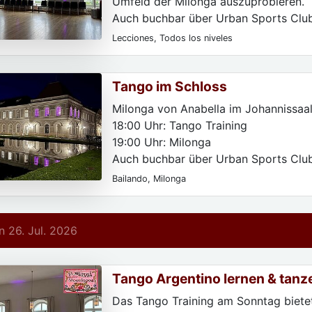
Umfeld der Milonga auszuprobieren.
Auch buchbar über Urban Sports Clu
Classpass.
Lecciones, Todos los niveles
Tango im Schloss
Milonga von Anabella im Johannissaal
18:00 Uhr: Tango Training
19:00 Uhr: Milonga
Auch buchbar über Urban Sports Clu
Classpass.
Bailando, Milonga
 26. Jul. 2026
Tango Argentino lernen & tanz
Das Tango Training am Sonntag bietet