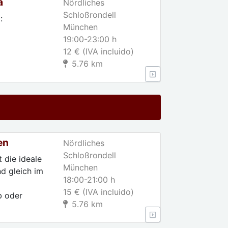
a
Nördliches
Schloßrondell
:
München
19:00-23:00 h
12 € (IVA incluido)
5.76 km
b oder
en
Nördliches
Schloßrondell
 die ideale
München
d gleich im
18:00-21:00 h
15 € (IVA incluido)
b oder
5.76 km