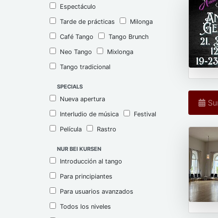
Espectáculo
Tarde de prácticas
Milonga
Café Tango
Tango Brunch
Neo Tango
Mixlonga
Tango tradicional
SPECIALS
Nueva apertura
Sun
Interludio de música
Festival
Película
Rastro
NUR BEI KURSEN
Introducción al tango
Para principiantes
Para usuarios avanzados
Todos los niveles