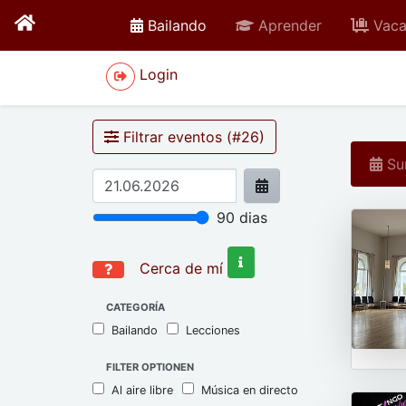
active
Bailando
Aprender
Vaca
Login
Filtrar eventos (#
26
)
Sun
90
dias
Cerca de mí
CATEGORÍA
Bailando
Lecciones
FILTER OPTIONEN
Al aire libre
Música en directo