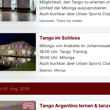
Möglichkeit, den Tango zu erlernen un
Umfeld der Milonga auszuprobieren.
Auch buchbar über Urban Sports Clu
Classpass.
Lecciones, Todos los niveles
Tango im Schloss
Milonga von Anabella im Johannissaal
18:00 Uhr: Tango Training
19:00 Uhr: Milonga
Auch buchbar über Urban Sports Clu
Classpass.
Bailando, Milonga
 02. Aug. 2026
Tango Argentino lernen & tanz