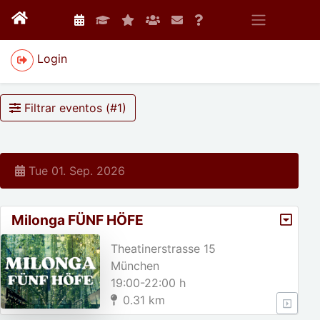
Login
Filtrar eventos (#
1
)
Tue 01. Sep. 2026
Milonga FÜNF HÖFE
Theatinerstrasse 15
München
19:00-22:00 h
0.31 km