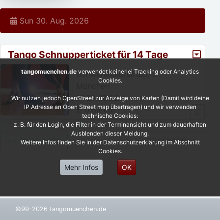
Sun 30. Aug. 2026
Tango Schnupperticket für 14 Tage
tangomuenchen.de
verwendet keinerlei Tracking oder Analytics
Schwanthalerstraße 5
Cookies.
München
17:30-18:55 h
Wir nutzen jedoch OpenStreet zur Anzeige von Karten (Damit wird deine
IP Adresse an Open Street map übertragen) und wir verwenden
0.84 km
technische Cookies:
z. B. für den Login, die Filter in der Terminansicht und zum dauerhaften
Ausblenden dieser Meldung.
<< 10.05.2026
06.11.2026 >>
Weitere Infos finden Sie in der Datenschutzerklärung im Abschnitt
Cookies.
Mehr Infos
OK
©99-2026 tangomuenchen.de