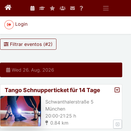
Login
Filtrar eventos (#
2
)
Wed 26. Aug. 2026
Tango Schnupperticket für 14 Tage
Schwanthalerstraße 5
München
20:00-21:25 h
0.84 km