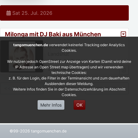
Sat 25. Jul. 2026
Milonga mit DJ Baki aus München
tangomuenchen.de
verwendet keinerlei Tracking oder Analytics
Ottostraße 15
Cookies.
Landshut
20:30-00:30 h
Wir nutzen jedoch OpenStreet zur Anzeige von Karten (Damit wird deine
IP Adresse an Open Street map übertragen) und wir verwenden
62.74 km
technische Cookies:
z. B. für den Login, die Filter in der Terminansicht und zum dauerhaften
Ausblenden dieser Meldung.
<< 29.03.2026
25.09.2026 >>
Weitere Infos finden Sie in der Datenschutzerklärung im Abschnitt
Cookies.
Mehr Infos
OK
©99-2026 tangomuenchen.de