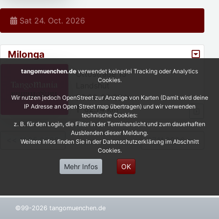
Sat 24. Oct. 2026
Milonga
tangomuenchen.de
verwendet keinerlei Tracking oder Analytics
Ottostraße 15
Cookies.
Landshut
20:30-00:30 h
Wir nutzen jedoch OpenStreet zur Anzeige von Karten (Damit wird deine
IP Adresse an Open Street map übertragen) und wir verwenden
62.74 km
technische Cookies:
z. B. für den Login, die Filter in der Terminansicht und zum dauerhaften
Ausblenden dieser Meldung.
<< 11.05.2026
07.11.2026 >>
Weitere Infos finden Sie in der Datenschutzerklärung im Abschnitt
Cookies.
Mehr Infos
OK
©99-2026 tangomuenchen.de