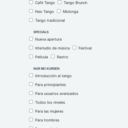
Café Tango
Tango Brunch
Neo Tango
Mixlonga
Tango tradicional
SPECIALS
Nueva apertura
Interludio de música
Festival
Película
Rastro
NUR BEI KURSEN
Introducción al tango
Para principiantes
Para usuarios avanzados
Todos los niveles
Para las mujeres
Para hombres