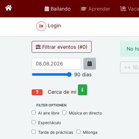
active
Bailando
Aprender
Vaca
Login
Filtrar eventos (#
0
)
No h
<< 10
90
dias
Cerca de mí
FILTER OPTIONEN
Al aire libre
Música en directo
Espectáculo
Tarde de prácticas
Milonga