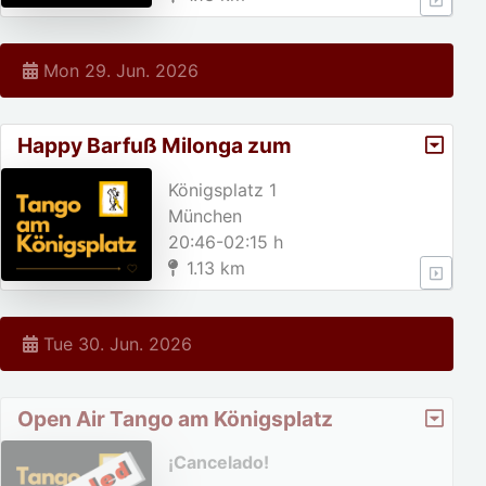
Mon 29. Jun. 2026
Happy Barfuß Milonga zum
sommerregen am Königsplatz
Königsplatz 1
München
20:46-02:15 h
1.13 km
Tue 30. Jun. 2026
Open Air Tango am Königsplatz
¡Cancelado!