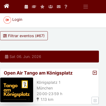
Login
Filtrar eventos (#
67
)
Sat 06. Jun. 2026
Open Air Tango am Königsplatz
Königsplatz 1
München
20:00-23:59 h
1.13 km