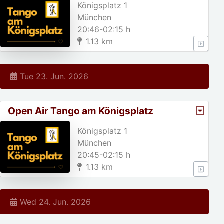
Königsplatz 1
München
20:46-02:15 h
1.13 km
Tue 23. Jun. 2026
Open Air Tango am Königsplatz
Königsplatz 1
München
20:45-02:15 h
1.13 km
Wed 24. Jun. 2026