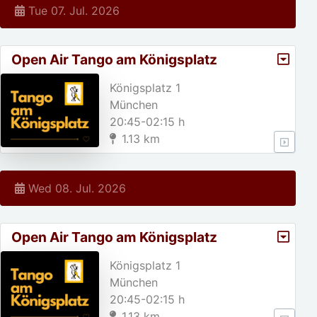
Tue 07. Jul. 2026
Open Air Tango am Königsplatz
Königsplatz 1
München
20:45-02:15 h
1.13 km
Wed 08. Jul. 2026
Open Air Tango am Königsplatz
Königsplatz 1
München
20:45-02:15 h
1.13 km