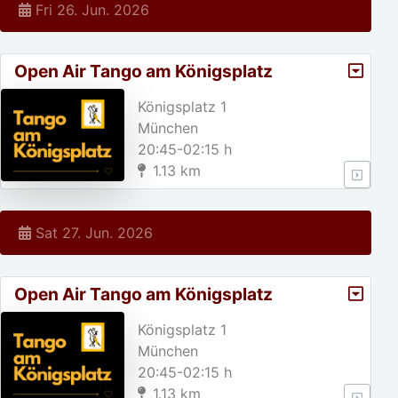
Fri 26. Jun. 2026
Open Air Tango am Königsplatz
Königsplatz 1
München
20:45-02:15 h
1.13 km
Sat 27. Jun. 2026
Open Air Tango am Königsplatz
Königsplatz 1
München
20:45-02:15 h
1.13 km