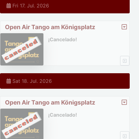
Fri 17. Jul. 2026
Open Air Tango am Königsplatz
¡Cancelado!
Sat 18. Jul. 2026
Open Air Tango am Königsplatz
¡Cancelado!