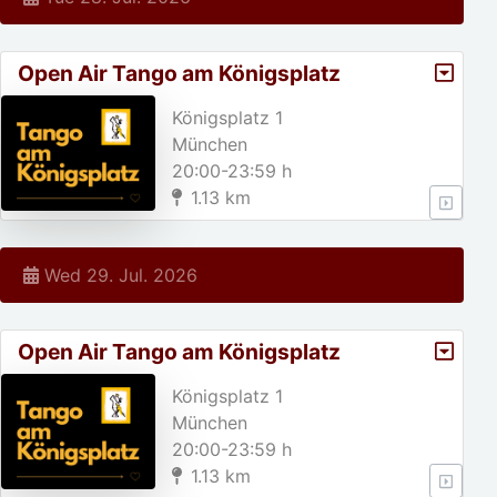
Open Air Tango am Königsplatz
Königsplatz 1
München
20:00-23:59 h
1.13 km
Wed 29. Jul. 2026
Open Air Tango am Königsplatz
Königsplatz 1
München
20:00-23:59 h
1.13 km