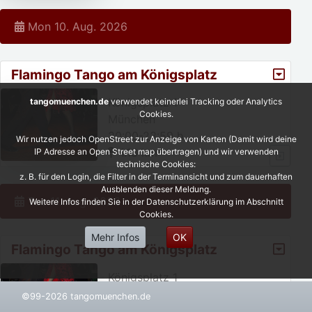
Mon 10. Aug. 2026
Flamingo Tango am Königsplatz
Königsplatz 1
tangomuenchen.de
verwendet keinerlei Tracking oder Analytics
Cookies.
München
20:00-23:59 h
Wir nutzen jedoch OpenStreet zur Anzeige von Karten (Damit wird deine
1.13 km
IP Adresse an Open Street map übertragen) und wir verwenden
technische Cookies:
z. B. für den Login, die Filter in der Terminansicht und zum dauerhaften
Ausblenden dieser Meldung.
Tue 11. Aug. 2026
Weitere Infos finden Sie in der Datenschutzerklärung im Abschnitt
Cookies.
Mehr Infos
OK
Flamingo Tango am Königsplatz
Königsplatz 1
München
©99-2026 tangomuenchen.de
20:00-23:59 h