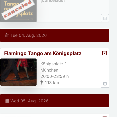
¡Cancelado!
Tue 04. Aug. 2026
Flamingo Tango am Königsplatz
Königsplatz 1
München
20:00-23:59 h
1.13 km
Wed 05. Aug. 2026