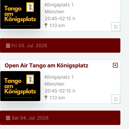
Königsplatz 1
München
20:45-02:15 h
1.13 km
Fri 03. Jul. 2026
Open Air Tango am Königsplatz
Königsplatz 1
München
20:45-02:15 h
1.13 km
Sat 04. Jul. 2026