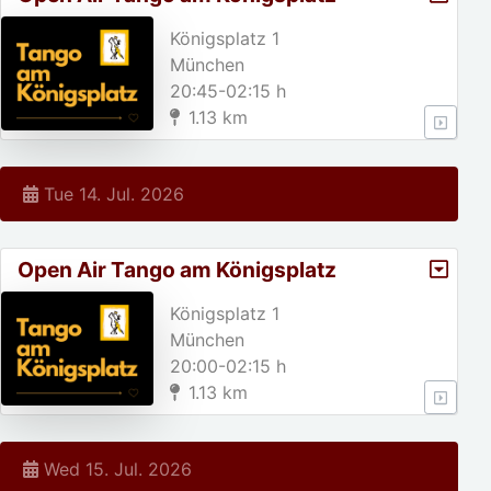
Königsplatz 1
München
20:45-02:15 h
1.13 km
Tue 14. Jul. 2026
Open Air Tango am Königsplatz
Königsplatz 1
München
20:00-02:15 h
1.13 km
Wed 15. Jul. 2026