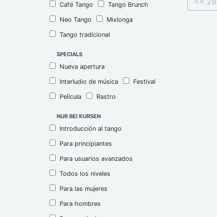
<< 28
Café Tango
Tango Brunch
Neo Tango
Mixlonga
Tango tradicional
SPECIALS
Nueva apertura
Interludio de música
Festival
Película
Rastro
NUR BEI KURSEN
Introducción al tango
Para principiantes
Para usuarios avanzados
Todos los niveles
Para las mujeres
Para hombres