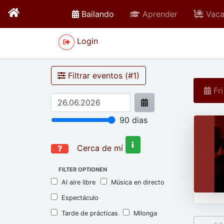
active
Bailando
Aprender
Vaca
Login
Filtrar eventos (#
1
)
Fri
90
dias
Cerca de mí
FILTER OPTIONEN
Al aire libre
Música en directo
Espectáculo
Tarde de prácticas
Milonga