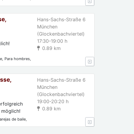
se,
Hans-Sachs-Straße 6
München
(Glockenbachviertel)
17:30-19:00 h
lich!
0.89 km
le, Para hombres,
sse,
Hans-Sachs-Straße 6
München
(Glockenbachviertel)
19:00-20:20 h
rfolgreich
0.89 km
 möglich!
rejas de baile,
tes, Incluso sin