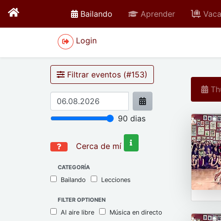
active
Bailando
Aprender
Vaca
Login
Filtrar eventos (#
153
)
Thu
90
dias
Cerca de mí
CATEGORÍA
Bailando
Lecciones
FILTER OPTIONEN
Al aire libre
Música en directo