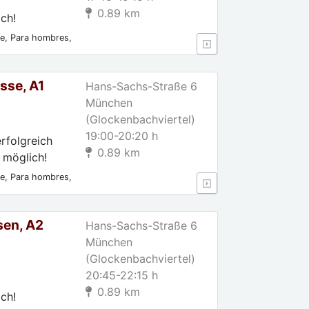
0.89 km
ch!
le, Para hombres,
sse, A1
Hans-Sachs-Straße 6
München
(Glockenbachviertel)
19:00-20:20 h
rfolgreich
0.89 km
 möglich!
le, Para hombres,
piantes, Todos los
sen, A2
Hans-Sachs-Straße 6
München
(Glockenbachviertel)
20:45-22:15 h
0.89 km
ch!