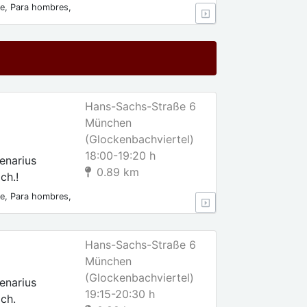
le, Para hombres,
piantes
Hans-Sachs-Straße 6
München
(Glockenbachviertel)
18:00-19:20 h
enarius
0.89 km
ch.!
le, Para hombres,
a particulares
Hans-Sachs-Straße 6
München
(Glockenbachviertel)
enarius
19:15-20:30 h
ch.