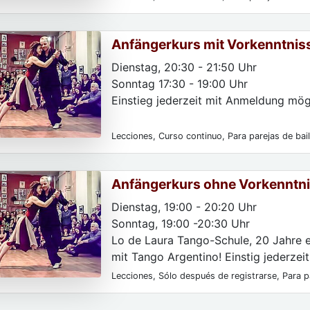
Para las mujeres, Para particulares
Anfängerkurs mit Vorkenntnis
A2/Weihnachtspause von 23. 1
Dienstag, 20:30 - 21:50 Uhr
Sonntag 17:30 - 19:00 Uhr
Einstieg jederzeit mit Anmeldung mög
Lecciones, Curso continuo, Para parejas de bai
Para las mujeres
Anfängerkurs ohne Vorkenntni
A1/Weihnachtspause von 23.
Dienstag, 19:00 - 20:20 Uhr
Sonntag, 19:00 -20:30 Uhr
Lo de Laura Tango-Schule, 20 Jahre e
mit Tango Argentino! Einstig jederzeit
Lecciones, Sólo después de registrarse, Para pa
Para hombres, Para las mujeres, Para principian
registro, Todos los niveles