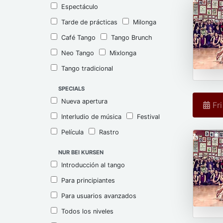
Espectáculo
Tarde de prácticas
Milonga
Café Tango
Tango Brunch
Neo Tango
Mixlonga
Tango tradicional
SPECIALS
Nueva apertura
Fri
Interludio de música
Festival
Película
Rastro
NUR BEI KURSEN
Introducción al tango
Para principiantes
Para usuarios avanzados
Todos los niveles