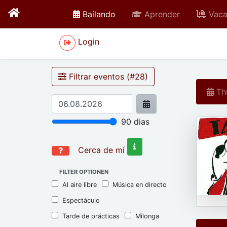
active
Bailando
Aprender
Vaca
Login
Filtrar eventos (#
28
)
Thu
90
dias
Cerca de mí
FILTER OPTIONEN
Al aire libre
Música en directo
Espectáculo
Tarde de prácticas
Milonga