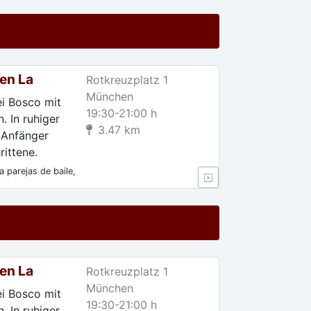
en La
Rotkreuzplatz 1
München
ei Bosco mit
19:30-21:00 h
. In ruhiger
3.47 km
 Anfänger
ittene.
 parejas de baile,
 Para
en La
Rotkreuzplatz 1
München
ei Bosco mit
19:30-21:00 h
. In ruhiger