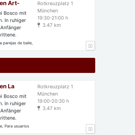
en Art-
Rotkreuzplatz 1
München
ei Bosco mit
19:30-21:00 h
. In ruhiger
3.47 km
 Anfänger
ittene.
 parejas de baile,
 Para
en La
Rotkreuzplatz 1
München
ei Bosco mit
19:00-20:30 h
. In ruhiger
3.47 km
 Anfänger
ittene.
e, Para usuarios
es, Sólo después