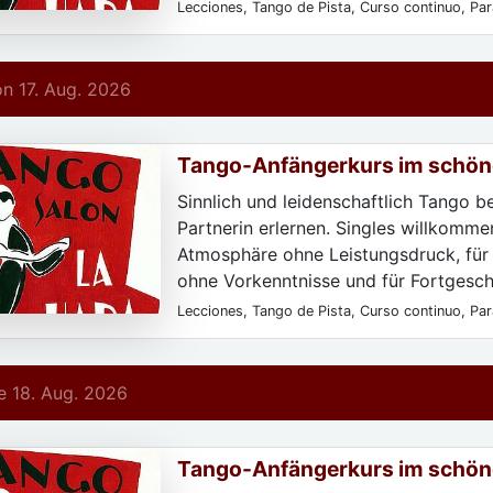
Lecciones, Tango de Pista, Curso continuo, Para
Para particulares, Sólo después de registrarse,
principiantes, Todos los niveles
 17. Aug. 2026
Tango-Anfängerkurs im schön
Deco-Salon La Hada
Sinnlich und leidenschaftlich Tango b
Partnerin erlernen. Singles willkommen
Atmosphäre ohne Leistungsdruck, für
ohne Vorkenntnisse und für Fortgeschr
Lecciones, Tango de Pista, Curso continuo, Para
Para particulares, Sólo después de registrarse,
principiantes, Todos los niveles
 18. Aug. 2026
Tango-Anfängerkurs im schön