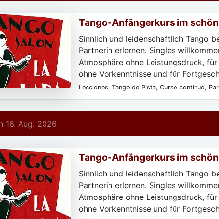
Tango-Anfängerkurs im schön
Deco-Salon La Hada
Sinnlich und leidenschaftlich Tango b
Partnerin erlernen. Singles willkommen
Atmosphäre ohne Leistungsdruck, für
ohne Vorkenntnisse und für Fortgeschr
Lecciones, Tango de Pista, Curso continuo, Para
Para particulares, Sólo después de registrarse,
principiantes, Todos los niveles
 16. Aug. 2026
Tango-Anfängerkurs im schön
Deco-Salon La Hada
Sinnlich und leidenschaftlich Tango b
Partnerin erlernen. Singles willkommen
Atmosphäre ohne Leistungsdruck, für
ohne Vorkenntnisse und für Fortgeschr