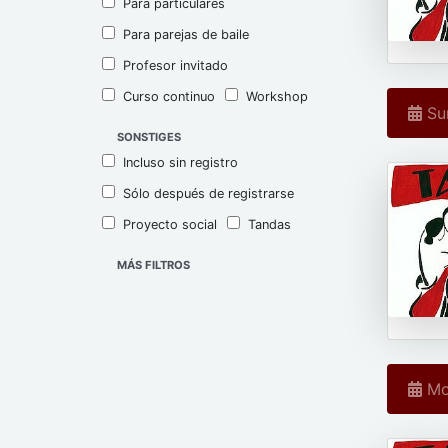
Para particulares
Para parejas de baile
Profesor invitado
Curso continuo
Workshop
Sun
SONSTIGES
Incluso sin registro
Sólo después de registrarse
Proyecto social
Tandas
MÁS FILTROS
Mo