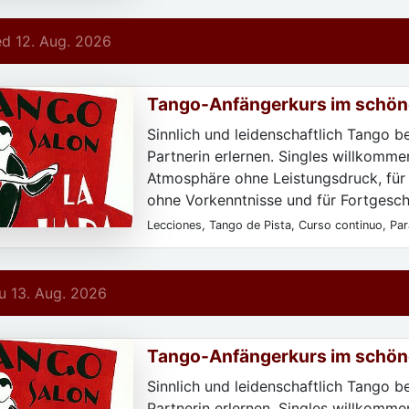
de registrarse, Todos los niveles
d 12. Aug. 2026
Tango-Anfängerkurs im schön
Hada
Sinnlich und leidenschaftlich Tango b
Partnerin erlernen. Singles willkommen
Atmosphäre ohne Leistungsdruck, für
ohne Vorkenntnisse und für Fortgeschr
Lecciones, Tango de Pista, Curso continuo, Para
Para particulares, Sólo después de registrarse,
principiantes, Todos los niveles
 13. Aug. 2026
Tango-Anfängerkurs im schön
Hada
Sinnlich und leidenschaftlich Tango b
Partnerin erlernen. Singles willkommen