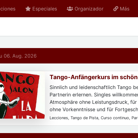
ciones
Especiales
Organizador
Más
 06. Aug. 2026
Tango-Anfängerkurs im schön
Hada
Sinnlich und leidenschaftlich Tango b
Partnerin erlernen. Singles willkommen
Atmosphäre ohne Leistungsdruck, für
ohne Vorkenntnisse und für Fortgeschr
Lecciones, Tango de Pista, Curso continuo, Para
Para particulares, Sólo después de registrarse,
principiantes, Todos los niveles