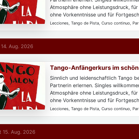
Atmosphäre ohne Leistungsdruck, für
ohne Vorkenntnisse und für Fortgeschr
Lecciones, Tango de Pista, Curso continuo, Para
Para particulares, Sólo después de registrarse,
principiantes, Todos los niveles
 14. Aug. 2026
Tango-Anfängerkurs im schön
Hada
Sinnlich und leidenschaftlich Tango b
Partnerin erlernen. Singles willkommen
Atmosphäre ohne Leistungsdruck, für
ohne Vorkenntnisse und für Fortgeschr
Lecciones, Tango de Pista, Curso continuo, Para
Para particulares, Sólo después de registrarse,
principiantes, Todos los niveles
 15. Aug. 2026