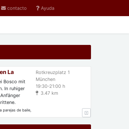
contacto
Ayuda
en La
Rotkreuzplatz 1
München
ei Bosco mit
19:30-21:00 h
. In ruhiger
3.47 km
 Anfänger
ittene.
 parejas de baile,
 Para