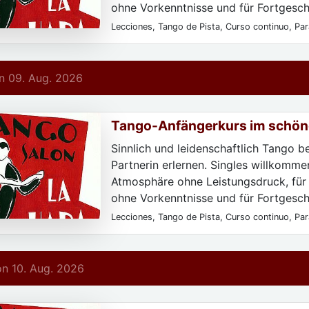
ohne Vorkenntnisse und für Fortgeschr
Lecciones, Tango de Pista, Curso continuo, Para
Para particulares, Sólo después de registrarse,
principiantes, Todos los niveles
 09. Aug. 2026
Tango-Anfängerkurs im schön
Deco-Salon La Hada
Sinnlich und leidenschaftlich Tango b
Partnerin erlernen. Singles willkommen
Atmosphäre ohne Leistungsdruck, für
ohne Vorkenntnisse und für Fortgeschr
Lecciones, Tango de Pista, Curso continuo, Para
Para particulares, Sólo después de registrarse,
principiantes, Todos los niveles
n 10. Aug. 2026