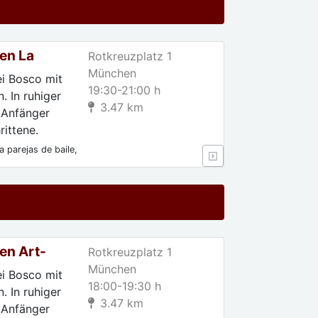
en La
Rotkreuzplatz 1
München
ei Bosco mit
19:30-21:00 h
. In ruhiger
3.47 km
 Anfänger
ittene.
 parejas de baile,
 Para
en Art-
Rotkreuzplatz 1
München
ei Bosco mit
18:00-19:30 h
. In ruhiger
3.47 km
 Anfänger