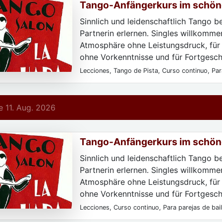
Tango-Anfängerkurs im schön
Deco-Salon La Hada
Sinnlich und leidenschaftlich Tango b
Partnerin erlernen. Singles willkommen
Atmosphäre ohne Leistungsdruck, für
ohne Vorkenntnisse und für Fortgeschr
Lecciones, Tango de Pista, Curso continuo, Para
Para particulares, Sólo después de registrarse,
principiantes, Todos los niveles
 11. Aug. 2026
Tango-Anfängerkurs im schön
Hada
Sinnlich und leidenschaftlich Tango b
Partnerin erlernen. Singles willkommen
Atmosphäre ohne Leistungsdruck, für
ohne Vorkenntnisse und für Fortgeschr
Lecciones, Curso continuo, Para parejas de bail
avanzados, Para particulares, Para principiant