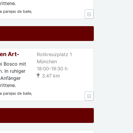
ittene.
 parejas de baile,
 Para
en Art-
Rotkreuzplatz 1
München
ei Bosco mit
18:00-19:30 h
. In ruhiger
3.47 km
 Anfänger
ittene.
 parejas de baile,
 Para