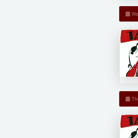
We
Thu