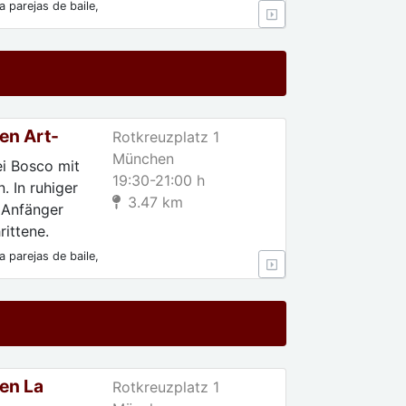
 parejas de baile,
 Para
en Art-
Rotkreuzplatz 1
München
ei Bosco mit
19:30-21:00 h
. In ruhiger
3.47 km
 Anfänger
ittene.
 parejas de baile,
 Para
en La
Rotkreuzplatz 1