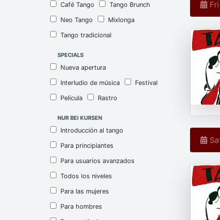
Fri
Café Tango
Tango Brunch
Neo Tango
Mixlonga
Tango tradicional
SPECIALS
Nueva apertura
Interludio de música
Festival
Película
Rastro
NUR BEI KURSEN
Introducción al tango
Sat
Para principiantes
Para usuarios avanzados
Todos los niveles
Para las mujeres
Para hombres