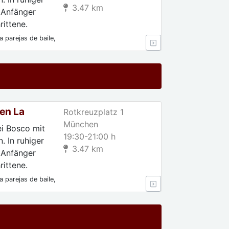
3.47 km
 Anfänger
ittene.
 parejas de baile,
 Para
en La
Rotkreuzplatz 1
München
ei Bosco mit
19:30-21:00 h
. In ruhiger
3.47 km
 Anfänger
ittene.
 parejas de baile,
 Para