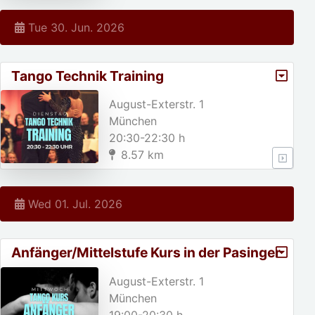
Tue 30. Jun. 2026
Tango Technik Training
August-Exterstr. 1
München
20:30-22:30 h
8.57 km
Wed 01. Jul. 2026
Anfänger/Mittelstufe Kurs in der Pasinger
Fabrik
August-Exterstr. 1
München