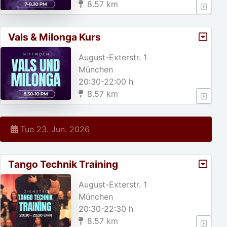
8.57 km
Vals & Milonga Kurs
August-Exterstr. 1
München
20:30-22:00 h
8.57 km
Tue 23. Jun. 2026
Tango Technik Training
August-Exterstr. 1
München
20:30-22:30 h
8.57 km