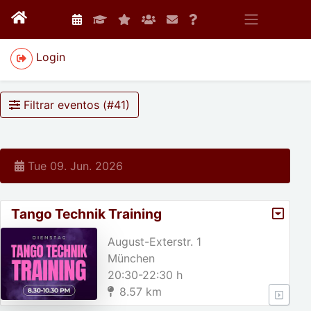
Login
Filtrar eventos (#
41
)
Tue 09. Jun. 2026
Tango Technik Training
August-Exterstr. 1
München
20:30-22:30 h
8.57 km