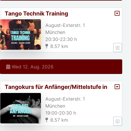
Tango Technik Training
August-Exterstr. 1
München
20:30-22:30 h
8.57 km
Wed 12. Aug. 2026
Tangokurs für Anfänger/Mittelstufe in
München
August-Exterstr. 1
München
19:00-20:30 h
8.57 km