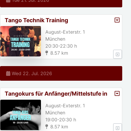
Tango Technik Training
August-Exterstr. 1
München
20:30-22:30 h
8.57 km
Wed 22. Jul. 2026
Tangokurs für Anfänger/Mittelstufe in
München
August-Exterstr. 1
München
19:00-20:30 h
8.57 km