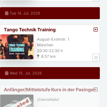
Tue 14. Jul. 2026
Tango Technik Training
August-Exterstr. 1
München
20:30-22:30 h
8.57 km
Wed 15. Jul. 2026
Anfänger/Mittelstufe Kurs in der Pasinger
Fabrik
¡Cancelado!