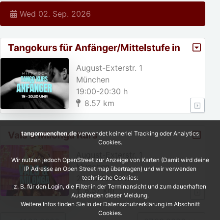
Wed 02. Sep. 2026
Tangokurs für Anfänger/Mittelstufe in
München
August-Exterstr. 1
München
19:00-20:30 h
8.57 km
Vals & Milonga Kurs
tangomuenchen.de
verwendet keinerlei Tracking oder Analytics
Cookies.
August-Exterstr. 1
Wir nutzen jedoch OpenStreet zur Anzeige von Karten (Damit wird deine
München
IP Adresse an Open Street map übertragen) und wir verwenden
20:30-22:00 h
technische Cookies:
z. B. für den Login, die Filter in der Terminansicht und zum dauerhaften
8.57 km
Ausblenden dieser Meldung.
Weitere Infos finden Sie in der Datenschutzerklärung im Abschnitt
Cookies.