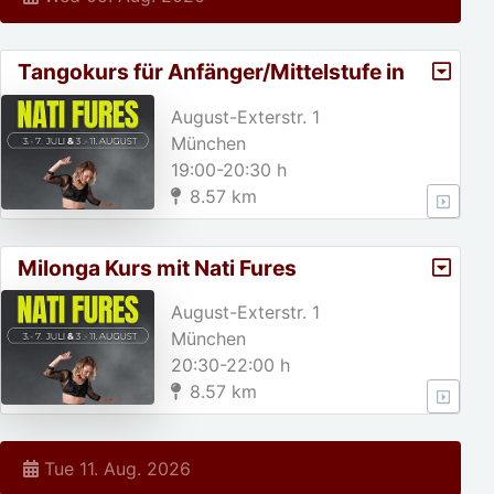
Tangokurs für Anfänger/Mittelstufe in
München
August-Exterstr. 1
München
19:00-20:30 h
8.57 km
Milonga Kurs mit Nati Fures
August-Exterstr. 1
München
20:30-22:00 h
8.57 km
Tue 11. Aug. 2026