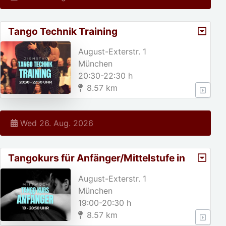
Tango Technik Training
August-Exterstr. 1
München
20:30-22:30 h
8.57 km
Wed 26. Aug. 2026
Tangokurs für Anfänger/Mittelstufe in
München
August-Exterstr. 1
München
19:00-20:30 h
8.57 km