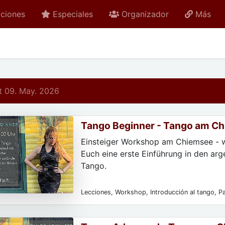
ciones
Especiales
Organizador
Más
 09. May. 2026
Tango Beginner - Tango am C
Einsteiger Workshop am Chiemsee - w
Euch eine erste Einführung in den arg
Tango.
Lecciones, Workshop, Introducción al tango, Pa
Incluso sin registro