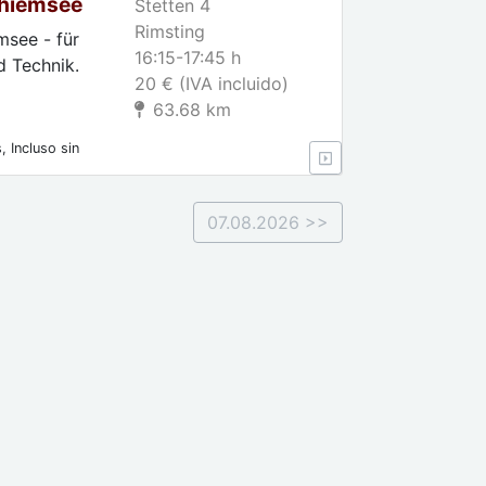
Chiemsee
Stetten 4
Rimsting
see - für
16:15-17:45 h
d Technik.
20 € (IVA incluido)
63.68 km
 Incluso sin
07.08.2026 >>