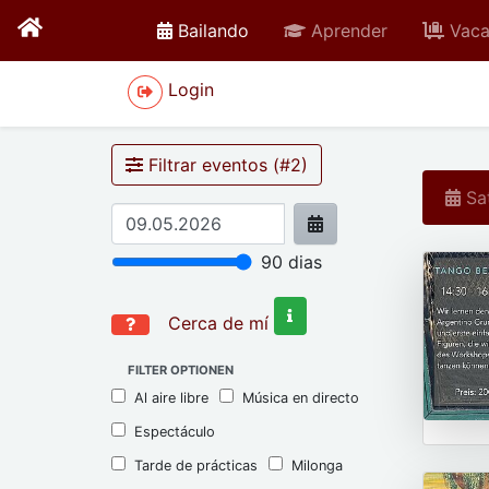
active
Bailando
Aprender
Vaca
Login
Filtrar eventos (#
2
)
Sat
90
dias
Cerca de mí
FILTER OPTIONEN
Al aire libre
Música en directo
Espectáculo
Tarde de prácticas
Milonga