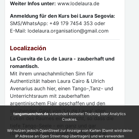
Weiter Infos unter:
www.lodelaura.de
Anmeldung für den Kurs bei Laura Segovia:
SMS/WhatsApp: +49 179 7454 353 oder
E-Mail: lodelaura.organisation@gmail.com
Localización
La Cuevita de Lo de Laura - zauberhaft und
romantisch.
Mit ihrem unnachahmlichen Sinn für
Authentizität haben Laura Cairo & Ulrich
Avenarius auch hier, einen Tango-,Tanz- und
Unterrichtsraum mit zauberhaften
argentinischem Flair geschaffen und den
sprühenden Geist von 'Lo de Laura' allen
tangomuenchen.de
verwendet keinerlei Tracking oder Analytics
Ecken des Raumes eingehaucht, so dass die
Cookies.
tiefe Tango-Seele - ein ganz und gar
Wir nutzen jedoch OpenStreet zur Anzeige von Karten (Damit wird deine
romantisches Herz voller Wärme, spürbar
IP Adresse an Open Street map übertragen) und wir verwenden