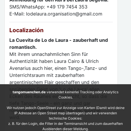
SMS/WhatsApp: +49 179 7454 353
E-Mail: lodelaura.organisation@gmail.com
Localización
La Cuevita de Lo de Laura - zauberhaft und
romantisch.
Mit ihrem unnachahmlichen Sinn für
Authentizität haben Laura Cairo & Ulrich
Avenarius auch hier, einen Tango-,Tanz- und
Unterrichtsraum mit zauberhaften
argentinischem Flair geschaffen und den
sprühenden Geist von 'Lo de Laura' allen
tangomuenchen.de
verwendet keinerlei Tracking oder Analytics
Ecken des Raumes eingehaucht, so dass die
Cookies.
tiefe Tango-Seele - ein ganz und gar
Wir nutzen jedoch OpenStreet zur Anzeige von Karten (Damit wird deine
romantisches Herz voller Wärme, spürbar
IP Adresse an Open Street map übertragen) und wir verwenden
wird.
technische Cookies:
z. B. für den Login, die Filter in der Terminansicht und zum dauerhaften
Ausblenden dieser Meldung.