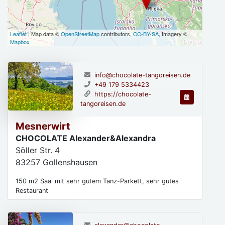
Leaflet
| Map data ©
OpenStreetMap
contributors,
CC-BY-SA
, Imagery ©
Mapbox
info@chocolate-tangoreisen.de
+49 179 5334423
https://chocolate-
tangoreisen.de
Mesnerwirt
CHOCOLATE Alexander&Alexandra
Söller Str. 4
83257
Gollenshausen
150 m2 Saal mit sehr gutem Tanz-Parkett, sehr gutes
Restaurant