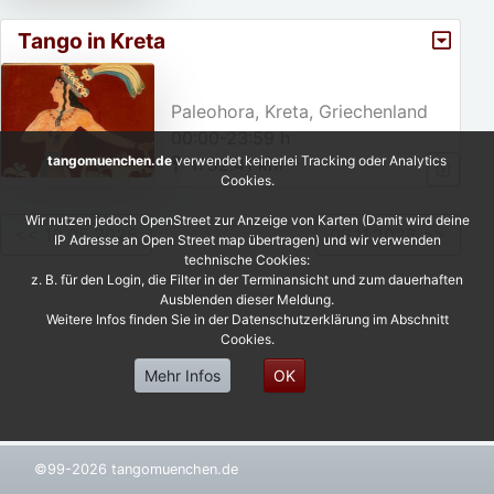
Tango in Kreta
Paleohora, Kreta, Griechenland
00:00-23:59 h
tangomuenchen.de
verwendet keinerlei Tracking oder Analytics
1752.41 km
Cookies.
Wir nutzen jedoch OpenStreet zur Anzeige von Karten (Damit wird deine
<< 10.05.2026
06.11.2026 >>
IP Adresse an Open Street map übertragen) und wir verwenden
technische Cookies:
z. B. für den Login, die Filter in der Terminansicht und zum dauerhaften
Ausblenden dieser Meldung.
Weitere Infos finden Sie in der Datenschutzerklärung im Abschnitt
Cookies.
Mehr Infos
OK
©99-2026 tangomuenchen.de