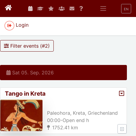
EN
Login
Filter events (#
2
)
Sat 05. Sep. 2026
Tango in Kreta
Paleohora, Kreta, Griechenland
00:00-Open end h
1752.41 km