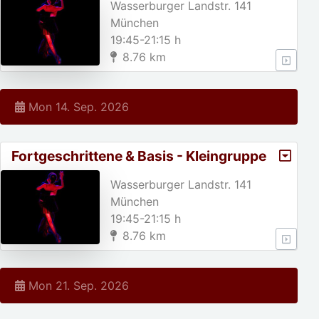
Wasserburger Landstr. 141
München
19:45-21:15 h
8.76 km
Mon 14. Sep. 2026
Fortgeschrittene & Basis - Kleingruppe
Wasserburger Landstr. 141
München
19:45-21:15 h
8.76 km
Mon 21. Sep. 2026