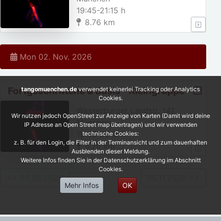
19:45-21:15 h
8.76 km
Mon 02. Nov. 2026
Fortgeschrittene & Basis - Kleingruppe
tangomuenchen.de
verwendet keinerlei Tracking oder Analytics
Cookies.
Wasserburger Landstr. 141
Wir nutzen jedoch OpenStreet zur Anzeige von Karten (Damit wird deine
München
IP Adresse an Open Street map übertragen) und wir verwenden
19:45-21:15 h
technische Cookies:
z. B. für den Login, die Filter in der Terminansicht und zum dauerhaften
8.76 km
Ausblenden dieser Meldung.
Weitere Infos finden Sie in der Datenschutzerklärung im Abschnitt
Cookies.
<< 09.05.2026
05.11.2026 >>
Mehr Infos
OK