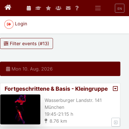
EN
Login
Filter events (#
13
)
Mon 10. Aug. 2026
Fortgeschrittene & Basis - Kleingruppe
Wasserburger Landstr. 141
München
19:45-21:15 h
8.76 km