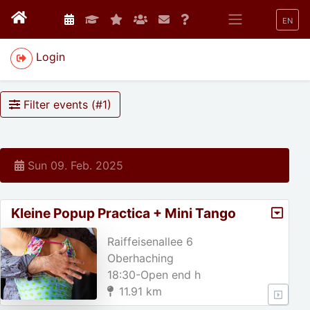
EN
Login
Filter events (#
1
)
Sun 09. Feb. 2025
Kleine Popup Practica + Mini Tango
Flohmarkt
Raiffeisenallee 6
Oberhaching
18:30-Open end h
11.91 km