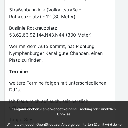
Straßenbahnlinie (Volkartstraße -
Rotkreuzplatz) - 12 (30 Meter)
Buslinie Rotkreuzplatz -
53,62,63,92,144,N43,N44 (300 Meter)
Wer mit dem Auto kommt, hat Richtung
Nymphenburger Kanal gute Chancen, einen
Platz zu finden.
Termine
:
weitere Termine folgen mit unterschiedlichen
DJ´s.
Ich freue mich auf euch, seit herzlich
willkommen.
tangomuenchen.de
verwendet keinerlei Tracking oder Analytics
Cookies.
Tango Soy
Wir nutzen jedoch OpenStreet zur Anzeige von Karten (Damit wird deine