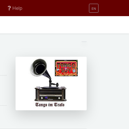
Help
EN