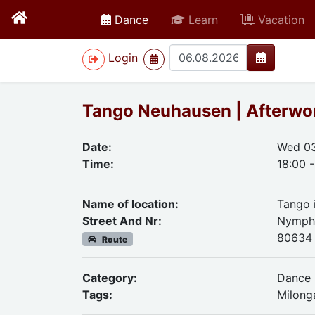
active
Dance
Learn
Vacation
>
Login
Tango Neuhausen | Afterwor
Date:
Wed 03
Time:
18:00 
Name of location:
Tango 
Street And Nr:
Nymphe
80634
Route
Category:
Dance
Tags:
Milong