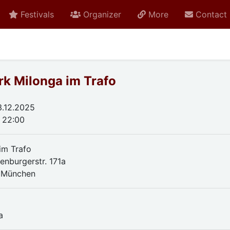
Festivals
Organizer
More
Contact
k Milonga im Trafo
.12.2025
- 22:00
im Trafo
nburgerstr. 171a
 München
a