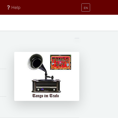
Help
EN