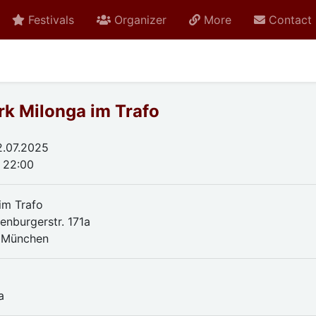
Festivals
Organizer
More
Contact
k Milonga im Trafo
.07.2025
- 22:00
im Trafo
nburgerstr. 171a
 München
a