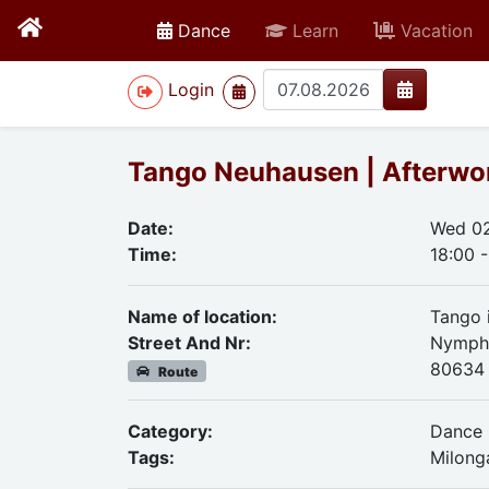
active
Dance
Learn
Vacation
>
Login
Tango Neuhausen | Afterwor
Date:
Wed 02
Time:
18:00 
Name of location:
Tango 
Street And Nr:
Nymphe
80634
Route
Category:
Dance
Tags:
Milong