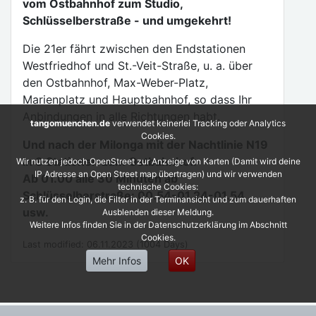
vom Ostbahnhof zum Studio,
Schlüsselberstraße - und umgekehrt!
Die 21er fährt zwischen den Endstationen
Westfriedhof und St.-Veit-Straße, u. a. über
den Ostbahnhof, Max-Weber-Platz,
Marienplatz und Hauptbahnhof, so dass Ihr
Anbindungen in alle Richtungen habt.
tangomuenchen.de
verwendet keinerlei Tracking oder Analytics
Cookies.
Und nach der Milonga mit der Nachtlinie N19
in 3 Stationen zum Ostbahnhof.
Wir nutzen jedoch OpenStreet zur Anzeige von Karten (Damit wird deine
IP Adresse an Open Street map übertragen) und wir verwenden
Ab 01.00 alle 30 Minuten ab
technische Cookies:
Schlüsselberstraße: 00.54-01.24-01.54
z. B. für den Login, die Filter in der Terminansicht und zum dauerhaften
usw.
Ausblenden dieser Meldung.
Weitere Infos finden Sie in der Datenschutzerklärung im Abschnitt
Cookies.
Last modified: 06.11.2023 (1004 Days)
Mehr Infos
OK