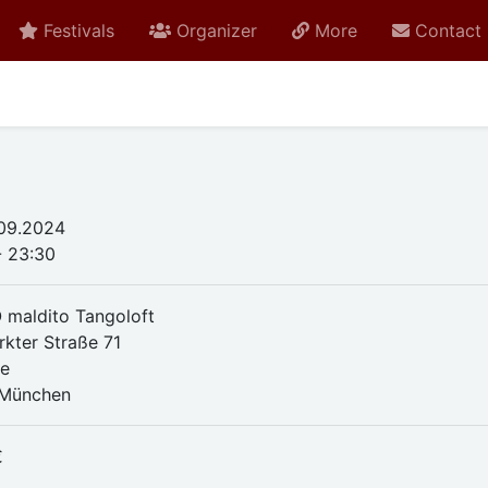
Festivals
Organizer
More
Contact
.09.2024
- 23:30
maldito Tangoloft
kter Straße 71
ge
 München
€