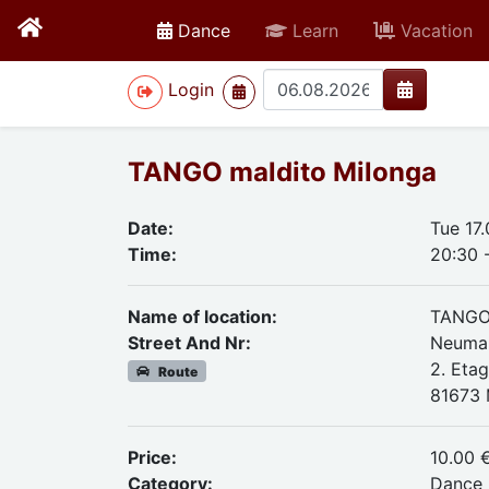
active
Dance
Learn
Vacation
>
Login
TANGO maldito Milonga
Date:
Tue 17
Time:
20:30 
Name of location:
TANGO 
Street And Nr:
Neumar
2. Eta
Route
81673
Price:
10.00 
Category:
Dance