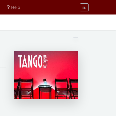
Help
EN