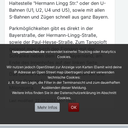
Haltestelle "Hermann Lingg Str." oder den U-
Bahnen (U1, U2, U4 und U5), sowie mit allen
S-Bahnen und Zügen schnell aus ganz Bayern.
Parkmöglichkeiten gibt es direkt in der
Bayerstraße, der Hermann-Lingg-Straße,
sowie der Paul-Heyse-Straße. Zum Tangoloft
gelangt man durch den Eingang mit der
tangomuenchen.de
verwendet keinerlei Tracking oder Analytics
Schranke neben dem Hotel Bayernland, am
Cookies.
Ende des Innenhofes auf der linken Seite.
Wir nutzen jedoch OpenStreet zur Anzeige von Karten (Damit wird deine
IP Adresse an Open Street map übertragen) und wir verwenden
Das dunkle Parkett lädt zum Tanzen ein und
technische Cookies:
ist ein Genuss für jeden Milonguero und jede
z. B. für den Login, die Filter in der Terminansicht und zum dauerhaften
Milonguera.
Ausblenden dieser Meldung.
Weitere Infos finden Sie in der Datenschutzerklärung im Abschnitt
Cookies.
Last modified: 22.05.2024 (807 Days)
Mehr Infos
OK