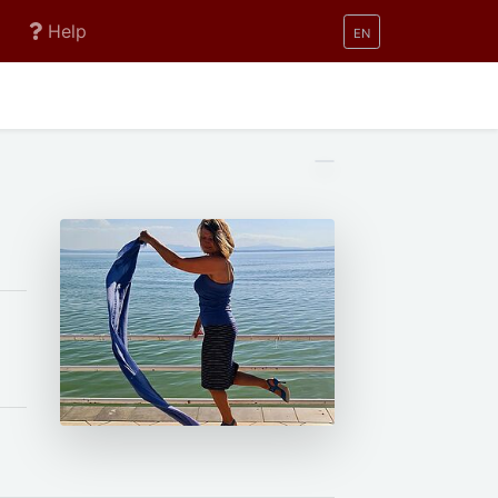
Help
EN