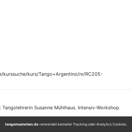
e/kurssuche/kurs/Tango+Argentino/nr/RC205-
 Tangolehrerin Susanne Mühlhaus. Intensiv-Workshop.
tangomuenchen.de
verwendet keinerlei Tracking oder Analytics Cookies.