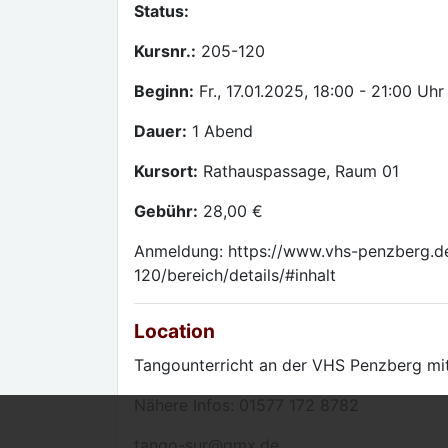
Status:
Kursnr.:
205-120
Beginn:
Fr., 17.01.2025, 18:00 - 21:00 Uhr
Dauer:
1 Abend
Kursort:
Rathauspassage, Raum 01
Gebühr:
28,00 €
Anmeldung: https://www.vhs-penzberg.d
120/bereich/details/#inhalt
Location
Tangounterricht an der VHS Penzberg mit
Nähere Infos: 01577 172 8782
tango-sur@gmx.de