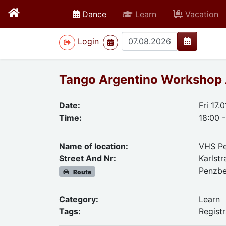
active
Dance
Learn
Vacation
>
Login
Tango Argentino Workshop
Date:
Fri 17.
Time:
18:00 -
Name of location:
VHS P
Street And Nr:
Karlst
Penzb
Route
Category:
Learn
Tags:
Regist