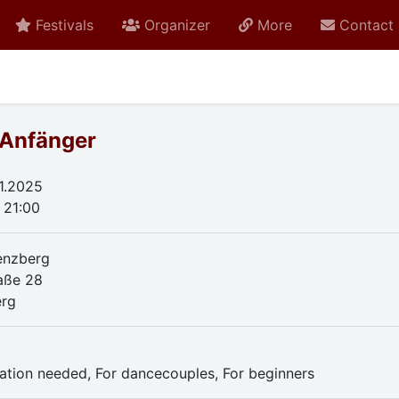
Festivals
Organizer
More
Contact
 Anfänger
01.2025
 21:00
enzberg
raße 28
erg
ration needed, For dancecouples, For beginners