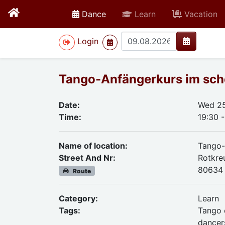
active
Dance
Learn
Vacation
>
Login
Tango-Anfängerkurs im sch
Date:
Wed 2
Time:
19:30 -
Name of location:
Tango-
Street And Nr:
Rotkre
80634
Route
Category:
Learn
Tags:
Tango d
dancers