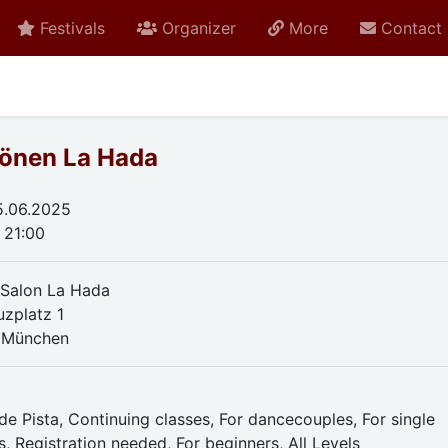
Festivals
Organizer
More
Contact
önen La Hada
5.06.2025
 21:00
Salon La Hada
uzplatz 1
 München
e Pista, Continuing classes, For dancecouples, For single
, Registration needed, For beginners, All Levels