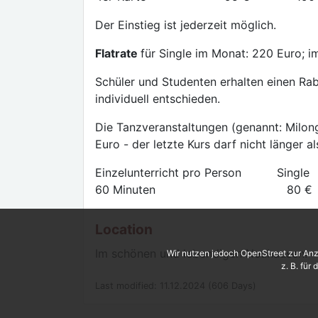
Der Einstieg ist jederzeit möglich.
Flatrate
für Single im Monat: 220 Euro; i
Schüler und Studenten erhalten einen Rab
individuell entschieden.
Die Tanzveranstaltungen (genannt: Milong
Euro - der letzte Kurs darf nicht länger a
Einzelunterricht pro Person Si
60 Minuten 80 
Location
Im schönen und lebendigen Neuhausen!
Wir nutzen jedoch OpenStreet zur Anz
z. B. für
Last modified: 11.12.2024 (606 Days)