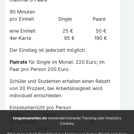
90 Minuten
pro Einheit Single Paare
eine Einheit 25 € 50 €
4er-Karte 95 € 190 €
Der Einstieg ist jederzeit möglich.
Flatrate
für Single im Monat: 220 Euro; im
Paar pro Person 200 Euro.
Schüler und Studenten erhalten einen Rabatt
von 20 Prozent, bei Arbeitslosigkeit wird
individuell entschieden.
Einzelunterricht pro Person
Single Paare
tangomuenchen.de
verwendet keinerlei Tracking oder Analytics
60 Minuten 80
Cookies.
€ 45 €