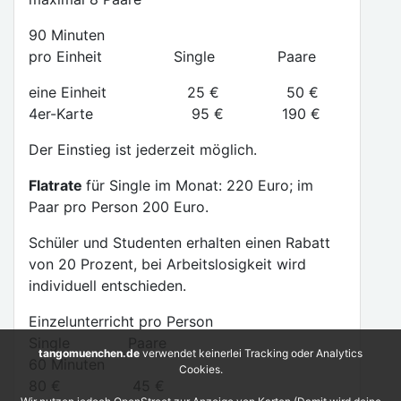
90 Minuten
pro Einheit Single Paare
eine Einheit 25 € 50 €
4er-Karte 95 € 190 €
Der Einstieg ist jederzeit möglich.
Flatrate
für Single im Monat: 220 Euro; im
Paar pro Person 200 Euro.
Schüler und Studenten erhalten einen Rabatt
von 20 Prozent, bei Arbeitslosigkeit wird
individuell entschieden.
Einzelunterricht pro Person
Single Paare
tangomuenchen.de
verwendet keinerlei Tracking oder Analytics
60 Minuten
Cookies.
80 € 45 €