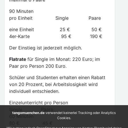
90 Minuten
pro Einheit Single Paare
eine Einheit 25 € 50 €
4er-Karte 95 € 190 €
Der Einstieg ist jederzeit möglich.
Flatrate
für Single im Monat: 220 Euro; im
Paar pro Person 200 Euro.
Schüler und Studenten erhalten einen Rabatt
von 20 Prozent, bei Arbeitslosigkeit wird
individuell entschieden.
Einzelunterricht pro Person
Single Paare
tangomuenchen.de
verwendet keinerlei Tracking oder Analytics
60 Minuten
Cookies.
80 € 45 €