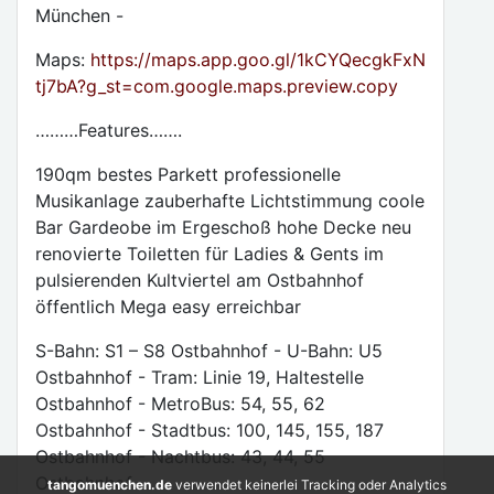
München -
Maps:
https://maps.app.goo.gl/1kCYQecgkFxN
tj7bA?g_st=com.google.maps.preview.copy
………Features…….
190qm bestes Parkett professionelle
Musikanlage zauberhafte Lichtstimmung coole
Bar Gardeobe im Ergeschoß hohe Decke neu
renovierte Toiletten für Ladies & Gents im
pulsierenden Kultviertel am Ostbahnhof
öffentlich Mega easy erreichbar
S-Bahn: S1 – S8 Ostbahnhof - U-Bahn: U5
Ostbahnhof - Tram: Linie 19, Haltestelle
Ostbahnhof - MetroBus: 54, 55, 62
Ostbahnhof - Stadtbus: 100, 145, 155, 187
Ostbahnhof - Nachtbus: 43, 44, 55
Ostbahnhof
tangomuenchen.de
verwendet keinerlei Tracking oder Analytics