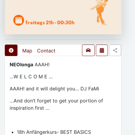
Map
Contact
NEOlonga
AAAH!
…W E L C O M E …
AAAH! and it will delight you… DJ FaMi
…And don’t forget to get your portion of
inspiration first …
18h Anfängerkurs- BEST BASICS