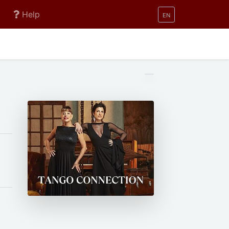
Help
EN