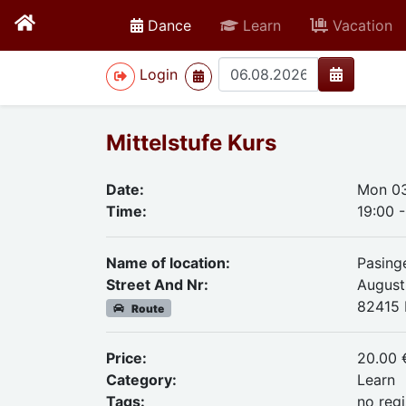
active
Dance
Learn
Vacation
>
Login
Mittelstufe Kurs
Date:
Mon 0
Time:
19:00 
Name of location:
Pasing
Street And Nr:
August-
82415
Route
Price:
20.00 
Category:
Learn
Tags:
no regi