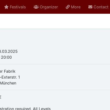
Festivals
Organizer
More
Contact
3.03.2025
- 20:00
er Fabrik
Exterstr. 1
 München
€
stration required, All Levels