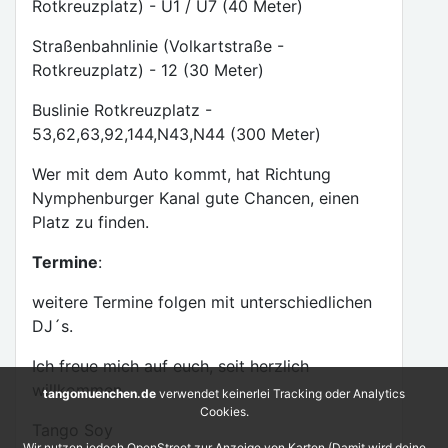
Rotkreuzplatz) - U1 / U7 (40 Meter)
Straßenbahnlinie (Volkartstraße -
Rotkreuzplatz) - 12 (30 Meter)
Buslinie Rotkreuzplatz -
53,62,63,92,144,N43,N44 (300 Meter)
Wer mit dem Auto kommt, hat Richtung
Nymphenburger Kanal gute Chancen, einen
Platz zu finden.
Termine
:
weitere Termine folgen mit unterschiedlichen
DJ´s.
Ich freue mich auf euch, seit herzlich
willkommen.
tangomuenchen.de
verwendet keinerlei Tracking oder Analytics
Cookies.
Tango Soy
Wir nutzen jedoch OpenStreet zur Anzeige von Karten (Damit wird deine