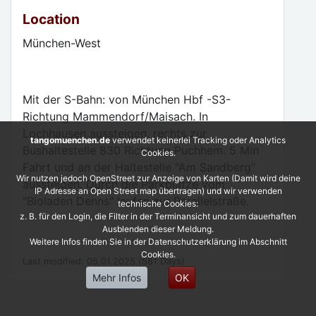
Location
München-West
Mit der S-Bahn: von München Hbf -S3-
Richtung Mammendorf/Maisach. In
Lochhausen aussteigen, rechts zur
tangomuenchen.de
verwendet keinerlei Tracking oder Analytics
Bushaltestelle 830 Richtung Puchhem. 5 Min
Cookies.
Fahrt und an der Haltestelle "Am Sandberg"
Wir nutzen jedoch OpenStreet zur Anzeige von Karten (Damit wird deine
aussteigen. Durch die Parkplätze vom
IP Adresse an Open Street map übertragen) und wir verwenden
"Bioladen Denns" laufen zur Parallelstraße.
technische Cookies:
z. B. für den Login, die Filter in der Terminansicht und zum dauerhaften
Ausblenden dieser Meldung.
Weitere Infos finden Sie in der Datenschutzerklärung im Abschnitt
Cookies.
Last modified: 05.01.2025 (581 Days)
Mehr Infos
OK