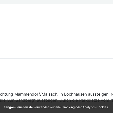
chtung Mammendorf/Maisach. In Lochhausen aussteigen, re
elle "Am Sandberg" aussteigen. Durch die Parkplätze vom "
tangomuenchen.de
verwendet keinerlei Tracking oder Analytics Cookies.