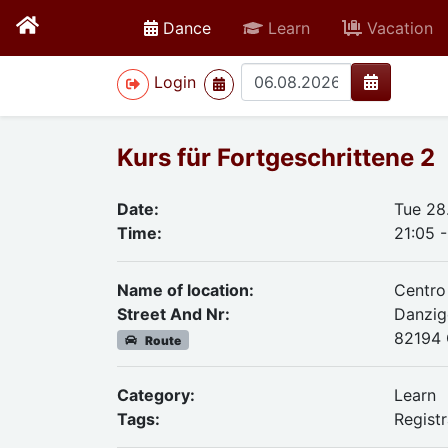
active
Dance
Learn
Vacation
>
Login
Kurs für Fortgeschrittene 2
Date:
Tue 28
Time:
21:05 
Name of location:
Centro
Street And Nr:
Danzig
82194 
Route
Category:
Learn
Tags:
Regist