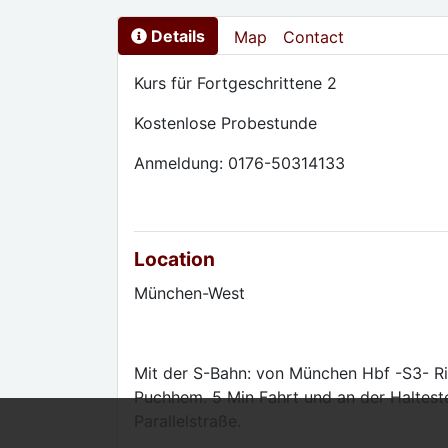
Details
Map
Contact
Kurs für Fortgeschrittene 2
Kostenlose Probestunde
Anmeldung: 0176-50314133
Location
München-West
Mit der S-Bahn: von München Hbf -S3- Ri
Puchhem. 5 Min Fahrt und an der Haltest
Parallelstraße.